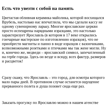
Есть что увезти с собой на память
Цветастая обливная керамика майолика, которой восхищался
Врубель, настолько нас впечатлила, что мы сделали кассу не
одному сувенирному ларьку. Многие ярославские церкви
просто испещрены нарядными изразцами, это настолько
характеризует Ярославль (в котором в 17 веке открылись
гончарные мастерские по изготовлению изразцов), что не
приобрести магниты и панно в виде изразцов с вазончиками,
всевозможными розетками и птичками мы так жене могли. Ну
и, конечно же, медведи – ярославский символ, запечатленный
на гербе города. Здесь он везде и всюду, всех фактур, размеров
и расцветок!
Сразу скажу, что Ярославль – это город, для осмотра которого
мало пары дней. В противном случае останется ощущение
прерванного полета и душа позовет сюда еще раз.
Заказать прогулку по Ярославлю можно в нашем агенстве