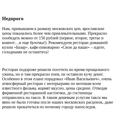
Н
едорого
Нам, привыкшим к размаху московских цен, ярославские
цены показались более чем привлекательными. Прекрасно
пообедать можно от 150 рублей (первое, второе, третье и
компот…и еще булочка!). Рекомендуем ресторан домашней
кухни «Базар», кафе-пивоварню «Свои да наши» – идите,
голодными не останетесь!
Ресторан подороже решили посетить во время прощального
ужина, но и там прекрасно поев, не оставили кучу денег.
Особенно в этом плане порадовал «Иван Васильевич», очень
атмосферный ресторан с интерьерами по мотивам всем
известного фильма, кормят вкусно, цены средние. Отведав
фирменной ресторанной настоечки, до гостиницы
отправились на такси. К таким дешевым услугам такси мы
явно не были готовы после наших московских расценок, даже
решили прокатиться по ночному городу напоследок.