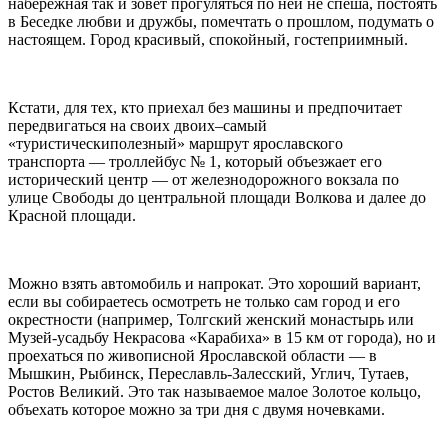
набережная так и зовет прогуляться по ней не спеша, постоять
в Беседке любви и дружбы, помечтать о прошлом, подумать о
настоящем. Город красивый, спокойный, гостеприимный.
Кстати, для тех, кто приехал без машины и предпочитает
передвигаться на своих двоих–cамый
«туристическиполезный» маршрут ярославского
транспорта — троллейбус № 1, который объезжает его
исторический центр — от железнодорожного вокзала по
улице Свободы до центральной площади Волкова и далее до
Красной площади.
Можно взять автомобиль и напрокат. Это хороший вариант,
если вы собираетесь осмотреть не только сам город и его
окрестности (например, Толгский женский монастырь или
Музей-усадьбу Некрасова «Карабиха» в 15 км от города), но и
проехаться по живописной Ярославской области — в
Мышкин, Рыбинск, Переславль-Залесский, Углич, Тутаев,
Ростов Великий. Это так называемое малое Золотое кольцо,
объехать которое можно за три дня с двумя ночевками.