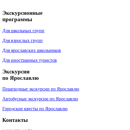
Фестивали и праздники в Ярославской области в 2025 году
Что посмотреть в Ярославле в 2025 году? Интересные памятники и достопримечательности Ярославля
Фестивали и праздники в городах Золотого кольца 2023
Экскурсионные
программы
Для школьных групп
Для взрослых групп
Для ярославских школьников
Для иностранных туристов
Экскурсии
по Ярославлю
Пешеходные экскурсии по Ярославлю
Автобусные экскурсии по Ярославлю
Городские квесты по Ярославлю
Контакты