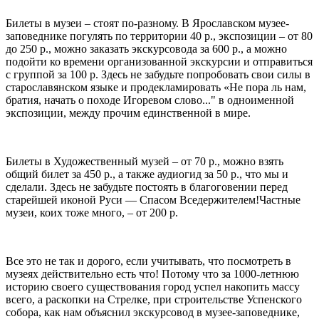
Билеты в музеи – стоят по-разному. В Ярославском музее-
заповеднике погулять по территории 40 р., экспозиции – от 80
до 250 р., можно заказать экскурсовода за 600 р., а можно
подойти ко времени организованной экскурсии и отправиться
с группой за 100 р. Здесь не забудьте попробовать свои силы в
старославянском языке и продекламировать «Не пора ль нам,
братия, начать о походе Игоревом слово..." в одноименной
экспозиции, между прочим единственной в мире.
Билеты в Художественный музей – от 70 р., можно взять
общий билет за 450 р., а также аудиогид за 50 р., что мы и
сделали. Здесь не забудьте постоять в благоговении перед
старейшей иконой Руси — Спасом Вседержителем!Частные
музеи, коих тоже много, – от 200 р.
Все это не так и дорого, если учитывать, что посмотреть в
музеях действительно есть что! Потому что за 1000-летнюю
историю своего существования город успел накопить массу
всего, а раскопки на Стрелке, при строительстве Успенского
собора, как нам объяснил экскурсовод в музее-заповеднике,