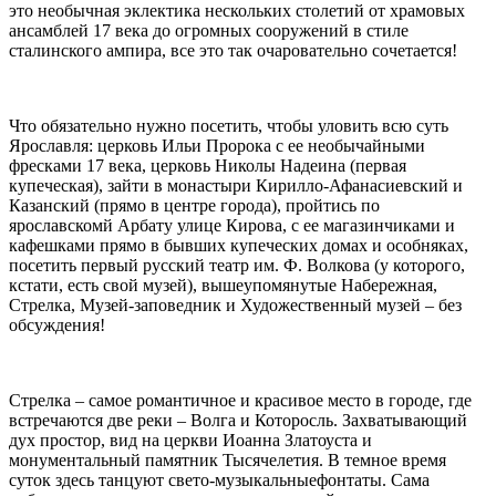
это необычная эклектика нескольких столетий от храмовых
ансамблей 17 века до огромных сооружений в стиле
сталинского ампира, все это так очаровательно сочетается!
Что обязательно нужно посетить, чтобы уловить всю суть
Ярославля: церковь Ильи Пророка с ее необычайными
фресками 17 века, церковь Николы Надеина (первая
купеческая), зайти в монастыри Кирилло-Афанасиевский и
Казанский (прямо в центре города), пройтись по
ярославскомй Арбату улице Кирова, с ее магазинчиками и
кафешками прямо в бывших купеческих домах и особняках,
посетить первый русский театр им. Ф. Волкова (у которого,
кстати, есть свой музей), вышеупомянутые Набережная,
Стрелка, Музей-заповедник и Художественный музей – без
обсуждения!
Стрелка – самое романтичное и красивое место в городе, где
встречаются две реки – Волга и Которосль. Захватывающий
дух простор, вид на церкви Иоанна Златоуста и
монументальный памятник Тысячелетия. В темное время
суток здесь танцуют свето-музыкальныефонтаты. Сама