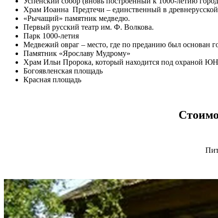
Успенский собор (вновь построенный к 1000-летию город
Храм Иоанна Предтечи – единственный в древнерусской 
«Рычащий» памятник медведю.
Первый русский театр им. Ф. Волкова.
Парк 1000-летия
Медвежий овраг – место, где по преданию был основан г
Памятник «Ярославу Мудрому»
Храм Ильи Пророка, который находится под охраной Ю
Богоявленская площадь
Красная площадь
Стоимо
Пит