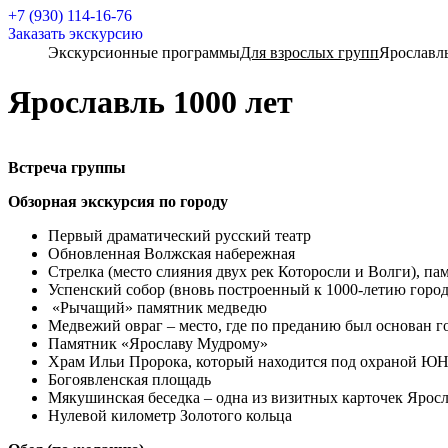
+7 (930) 114-16-76
Заказать экскурсию
Экскурсионные программы
Для взрослых групп
Ярославль
Ярославль 1000 лет
Встреча группы
Обзорная экскурсия по городу
Первый драматический русский театр
Обновленная Волжская набережная
Стрелка (место слияния двух рек Которосли и Волги), па
Успенский собор (вновь построенный к 1000-летию город
«Рычащий» памятник медведю
Медвежий овраг – место, где по преданию был основан г
Памятник «Ярославу Мудрому»
Храм Ильи Пророка, который находится под охраной Ю
Богоявленская площадь
Мякушинская беседка – одна из визитных карточек Ярос
Нулевой километр Золотого кольца